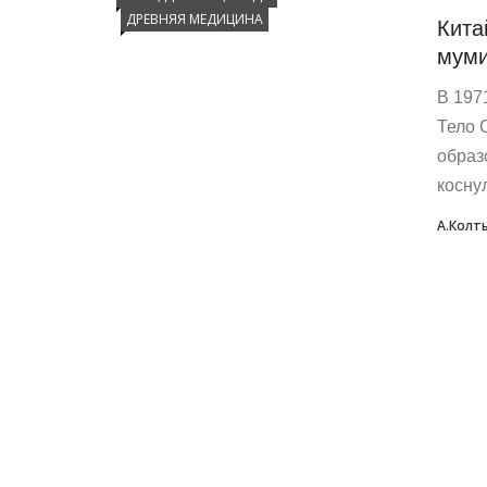
ДРЕВНЯЯ МЕДИЦИНА
Кита
муми
В 197
Тело 
образ
коснул
А.Колт