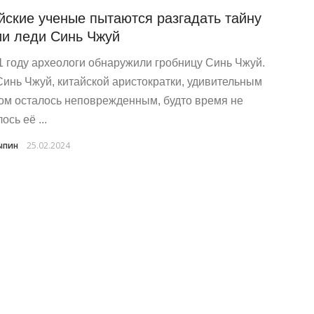
йские ученые пытаются разгадать тайну
и леди Синь Чжуй
1 году археологи обнаружили гробницу Синь Чжуй.
Синь Чжуй, китайской аристократки, удивительным
ом осталось неповрежденным, будто время не
ось её ...
ыпин
25.02.2024