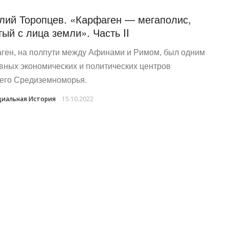
лий Торопцев. «Карфаген — мегаполис,
тый с лица земли». Часть II
ген, на полпути между Афинами и Римом, был одним
авных экономических и политических центров
его Средиземноморья.
иальная История
15.10.2022