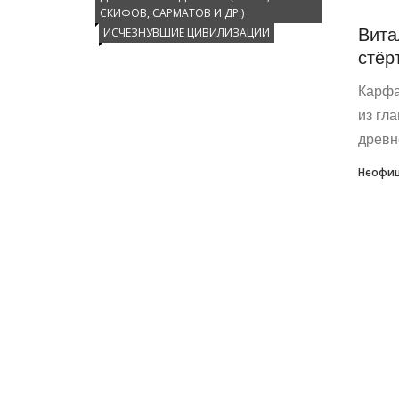
СКИФОВ, САРМАТОВ И ДР.)
Вита
ИСЧЕЗНУВШИЕ ЦИВИЛИЗАЦИИ
стёр
Карфа
из гл
древн
Неофиц