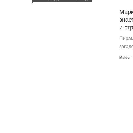
Марк
знае
и ст
Пирам
загад
Malder