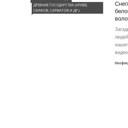
Снег
ДРЕВНИЕ ГОСУДАРСТВА (АРИЕВ,
бело
СКИФОВ, САРМАТОВ И ДР.)
воло
Загад
людей
нашег
видеор
Неофиц