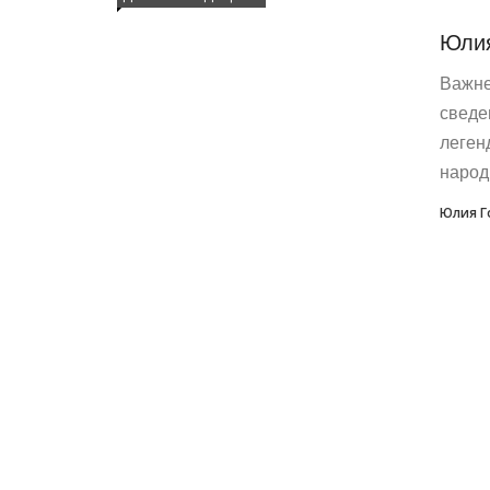
Юлия
Важне
сведе
леген
народн
Юлия Г