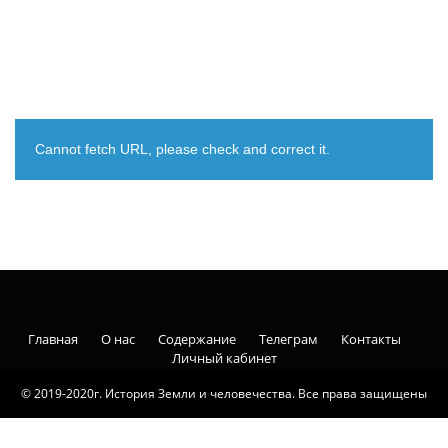
Cannot fetch URL, please check and correct it.
Главная
О нас
Содержание
Телеграм
Контакты
Личный кабинет
© 2019-2020г. История Земли и человечества. Все права защищены