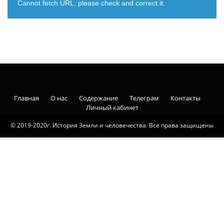
Cannot fetch URL, please check and correct it.
Главная
О нас
Содержание
Телеграм
Контакты
Личный кабинет
© 2019-2020г. История Земли и человечества. Все права защищены