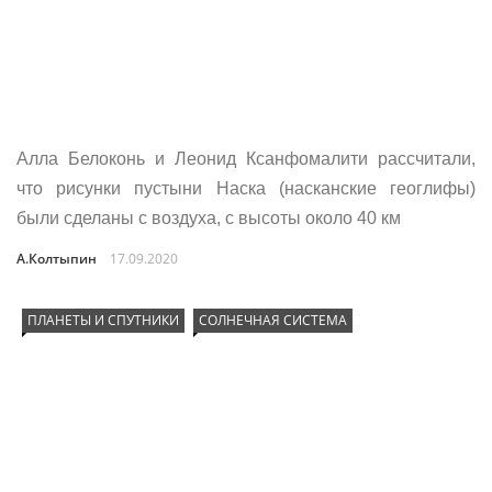
Алла Белоконь и Леонид Ксанфомалити рассчитали,
что рисунки пустыни Наска (насканские геоглифы)
были сделаны с воздуха, с высоты около 40 км
А.Колтыпин
17.09.2020
ПЛАНЕТЫ И СПУТНИКИ
СОЛНЕЧНАЯ СИСТЕМА