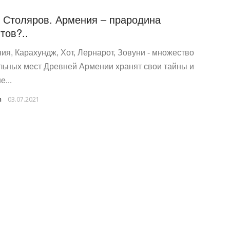
 Столяров. Армения – прародина
тов?..
ия, Карахундж, Хот, Лернарот, Зовуни - множество
льных мест Древней Армении хранят свои тайны и
...
n
03.07.2021