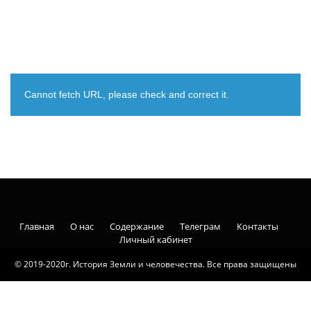
Cannot fetch URL, please check and correct it.
Главная
О нас
Содержание
Телеграм
Контакты
Личный кабинет
© 2019-2020г. История Земли и человечества. Все права защищены