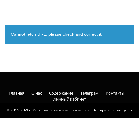
Cannot fetch URL, please check and correct it.
Главная
О нас
Содержание
Телеграм
Контакты
Личный кабинет
© 2019-2020г. История Земли и человечества. Все права защищены