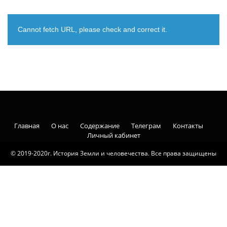
Cannot fetch URL, please check and correct it.
Главная
О нас
Содержание
Телеграм
Контакты
Личный кабинет
© 2019-2020г. История Земли и человечества. Все права защищены