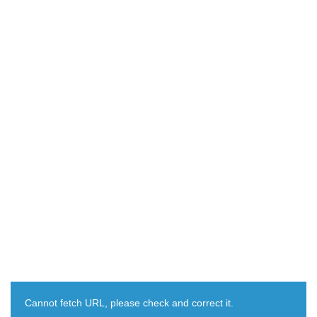
Cannot fetch URL, please check and correct it.