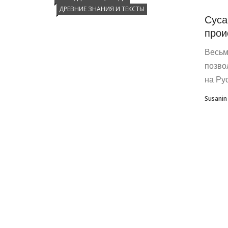
ДРЕВНИЕ ЗНАНИЯ И ТЕКСТЫ
Суса
прои
Весьм
позво
на Ру
Susanin