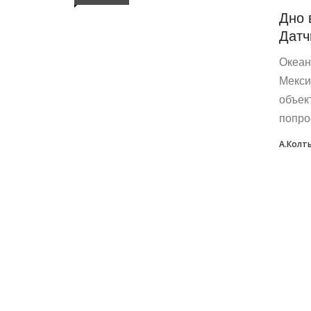
Дно 
Датч
Океан
Мекси
объек
попрос
А.Колт