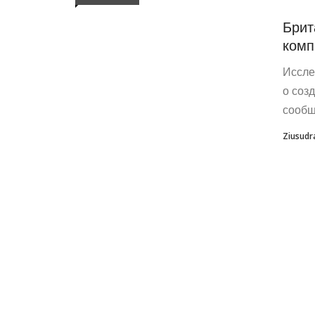
Брит
комп
Иссле
о соз
сообщ
Ziusudr