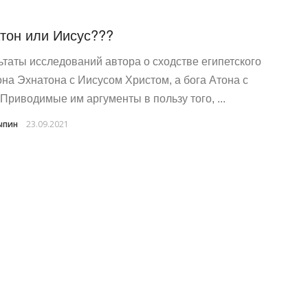
тон или Иисус???
ьтаты исследований автора о сходстве египетского
на Эхнатона с Иисусом Христом, а бога Атона с
 Приводимые им аргументы в пользу того, ...
ыпин
23.09.2021