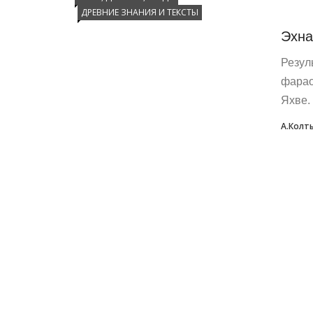
ДРЕВНИЕ ЗНАНИЯ И ТЕКСТЫ
Эхна
Резул
фарао
Яхве.
А.Колт