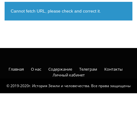
Cannot fetch URL, please check and correct it.
Главная
О нас
Содержание
Телеграм
Контакты
Личный кабинет
© 2019-2020г. История Земли и человечества. Все права защищены