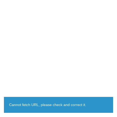
Cannot fetch URL, please check and correct it.