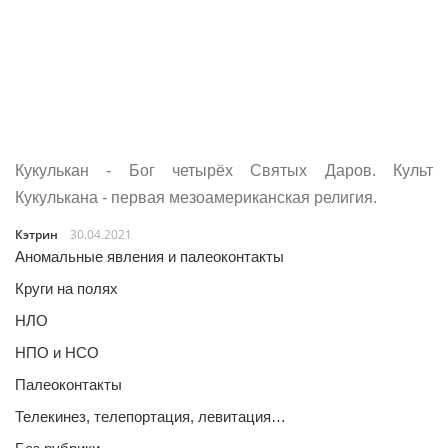
Кукулькан - Бог четырёх Святых Даров. Культ
Кукулькана - первая мезоамериканская религия.
Кэтрин
30.04.2021
Аномальные явления и палеоконтакты
Круги на полях
НЛО
НПО и НСО
Палеоконтакты
Телекинез, телепортация, левитация…