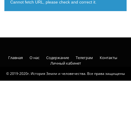
Cannot fetch URL, please check and correct it.
Главная
О нас
Содержание
Телеграм
Контакты
Личный кабинет
© 2019-2020г. История Земли и человечества. Все права защищены