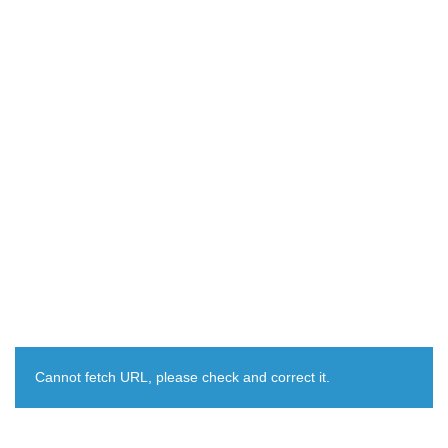
Cannot fetch URL, please check and correct it.