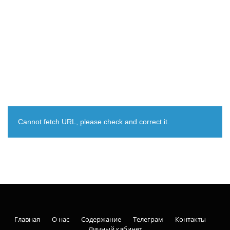
Cannot fetch URL, please check and correct it.
Главная
О нас
Содержание
Телеграм
Контакты
Личный кабинет