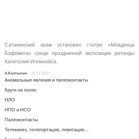
Сатанинский храм установил статую «Младенца
Бафомета» среди праздничной экспозиции ротонды
Капитолия Иллинойса.
А.Колтыпин
21.12.2021
Аномальные явления и палеоконтакты
Круги на полях
НЛО
НПО и НСО
Палеоконтакты
Телекинез, телепортация, левитация…