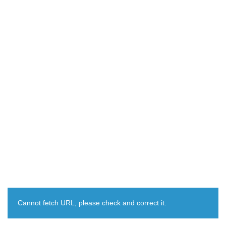
Cannot fetch URL, please check and correct it.