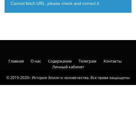
Cannot fetch URL, please check and correct it.
Главная
О нас
Содержание
Телеграм
Контакты
Личный кабинет
© 2019-2020г. История Земли и человечества. Все права защищены