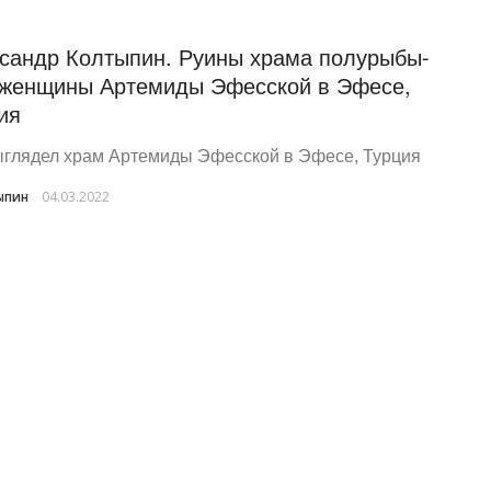
сандр Колтыпин. Руины храма полурыбы-
женщины Артемиды Эфесской в Эфесе,
ия
ыглядел храм Артемиды Эфесской в Эфесе, Турция
ыпин
04.03.2022