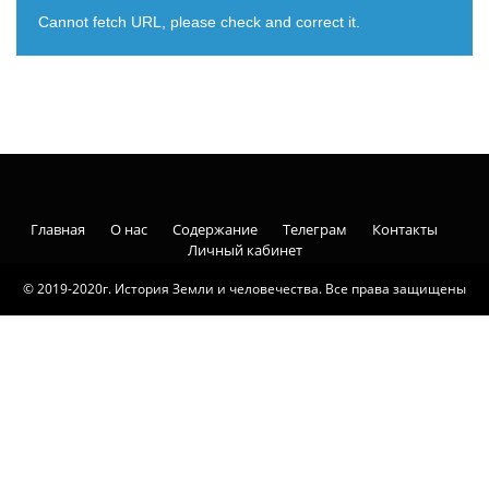
Cannot fetch URL, please check and correct it.
Главная
О нас
Содержание
Телеграм
Контакты
Личный кабинет
© 2019-2020г. История Земли и человечества. Все права защищены