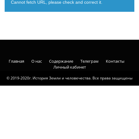
Cannot fetch URL, please check and correct it.
Главная
О нас
Содержание
Телеграм
Контакты
Личный кабинет
© 2019-2020г. История Земли и человечества. Все права защищены