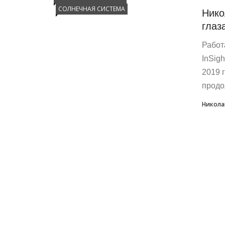
СОЛНЕЧНАЯ СИСТЕМА
Нико
глаз
Работ
InSig
2019 
продо
Никола