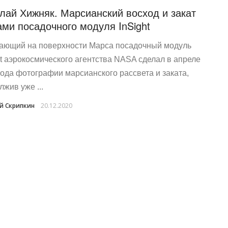
лай Хижняк. Марсианский восход и закат
ами посадочного модуля InSight
ающий на поверхности Марса посадочный модуль
ht аэрокосмического агентства NASA сделал в апреле
года фотографии марсианского рассвета и заката,
лжив уже ...
й Скрипкин
20.12.2020