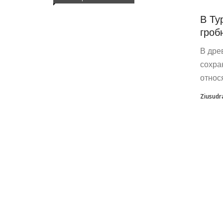
В Ту
гроб
В дре
сохра
относ
Ziusudr