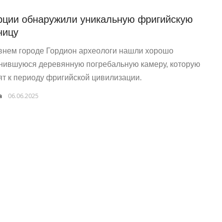
рции обнаружили уникальную фригийскую
ницу
внем городе Гордион археологи нашли хорошо
нившуюся деревянную погребальную камеру, которую
ят к периоду фригийской цивилизации.
a
06.06.2025