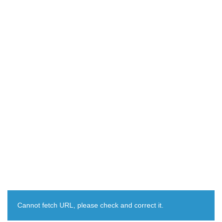
Cannot fetch URL, please check and correct it.