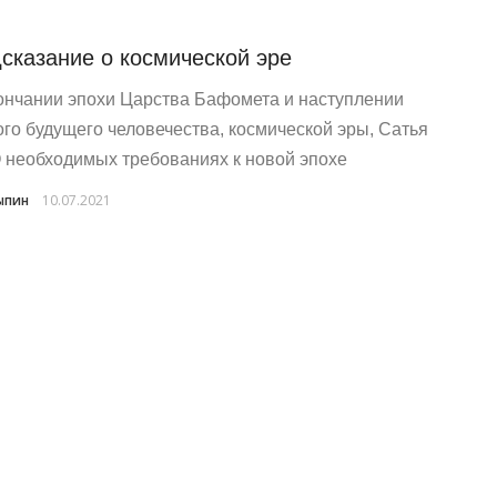
сказание о космической эре
ончании эпохи Царства Бафомета и наступлении
ого будущего человечества, космической эры, Сатья
О необходимых требованиях к новой эпохе
ыпин
10.07.2021