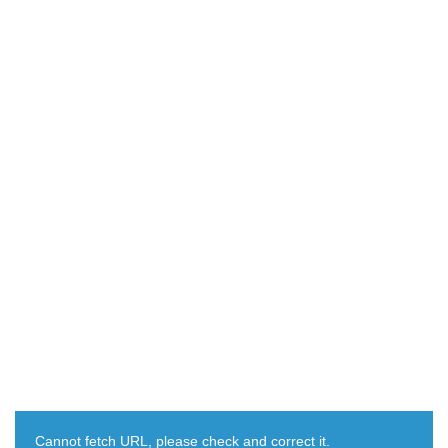
Cannot fetch URL, please check and correct it.