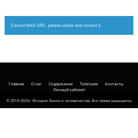
Cannot fetch URL, please check and correct it.
Главная
О нас
Содержание
Телеграм
Контакты
Личный кабинет
© 2019-2020г. История Земли и человечества. Все права защищены