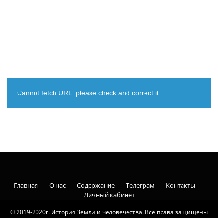
Cannot fetch URL, please check and correct it.
Главная
О нас
Содержание
Телеграм
Контакты
Личный кабинет
© 2019-2020г. История Земли и человечества. Все права защищены