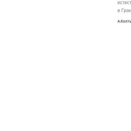
естес
в Гран
А.Колт