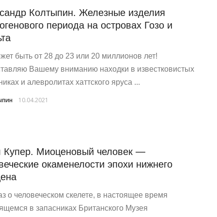
сандр Колтыпин. Железные изделия
огенового периода на островах Гозо и
та
жет быть от 28 до 23 или 20 миллионов лет!
тавляю Вашему вниманию находки в известковистых
иках и алевролитах хаттского яруса ...
ыпин
10.04.2021
 Купер. Миоценовый человек —
веческие окаменелости эпохи нижнего
ена
аз о человеческом скелете, в настоящее время
ящемся в запасниках Британского Музея