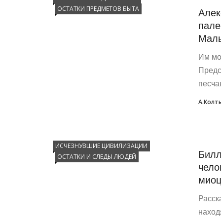
ОСТАТКИ ПРЕДМЕТОВ БЫТА
Алек
пале
Маль
Им мо
Предс
песчан
А.Колт
ИСЧЕЗНУВШИЕ ЦИВИЛИЗАЦИИ
Билл
ОСТАТКИ И СЛЕДЫ ЛЮДЕЙ
чело
миоц
Расск
наход