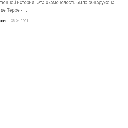
твенной истории, Эта окаменелость была обнаружена
де Терре - ...
ыпин
08.04.2021