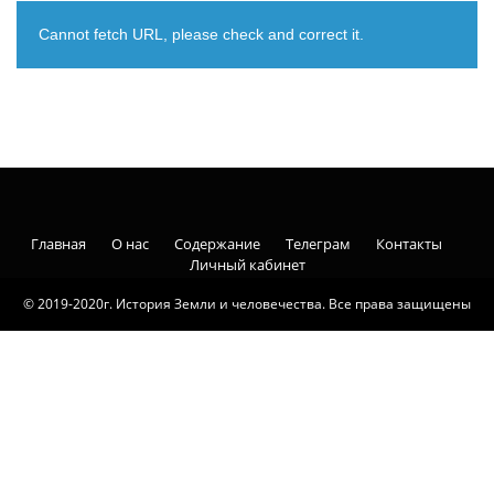
Cannot fetch URL, please check and correct it.
Главная
О нас
Содержание
Телеграм
Контакты
Личный кабинет
© 2019-2020г. История Земли и человечества. Все права защищены