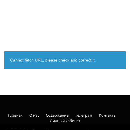
Cannot fetch URL, please check and correct it.
Главная
О нас
Содержание
Телеграм
Контакты
Личный кабинет