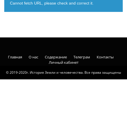
Cannot fetch URL, please check and correct it.
Главная
О нас
Содержание
Телеграм
Контакты
Личный кабинет
© 2019-2020г. История Земли и человечества. Все права защищены