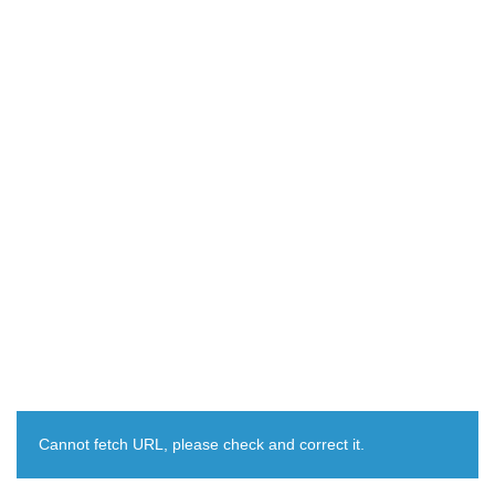
Cannot fetch URL, please check and correct it.