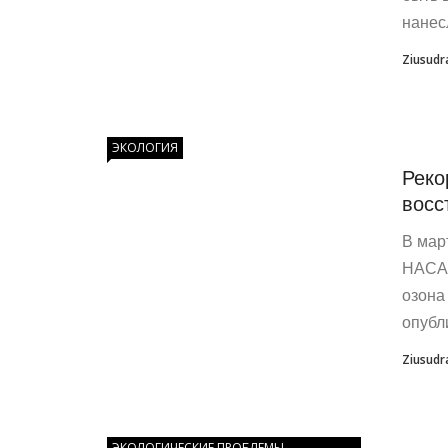
нанес
Ziusudr
ЭКОЛОГИЯ
Реко
восс
В мар
НАСА 
озона
опубли
Ziusudr
ЭКОЛОГИЧЕСКИЕ ПРОБЛЕМЫ