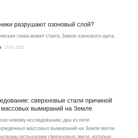
ники разрушают озоновый слой?
ческая гонка может стоить Земле озонового щита.
a
20.07.2025
едование: сверхновые стали причиной
 массовых вымираний на Земле
сно новому исследованию, два из пяти
ержденных массовых вымираний на Земле могли
вызваны вспышками сверхновых звезд, которые