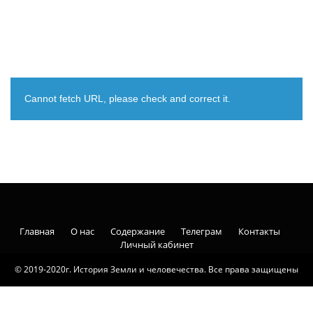
Cannot fetch URL, please check and correct it.
Главная
О нас
Содержание
Телеграм
Контакты
Личный кабинет
© 2019-2020г. История Земли и человечества. Все права защищены