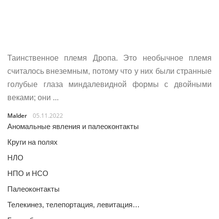
Таинственное племя Дропа. Это необычное племя
считалось внеземным, потому что у них были странные
голубые глаза миндалевидной формы с двойными
веками; они ...
Malder
05.11.2022
Аномальные явления и палеоконтакты
Круги на полях
НЛО
НПО и НСО
Палеоконтакты
Телекинез, телепортация, левитация…