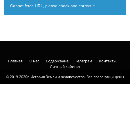
Cannot fetch URL, please check and correct it.
Главная
О нас
Содержание
Телеграм
Контакты
Личный кабинет
© 2019-2020г. История Земли и человечества. Все права защищены