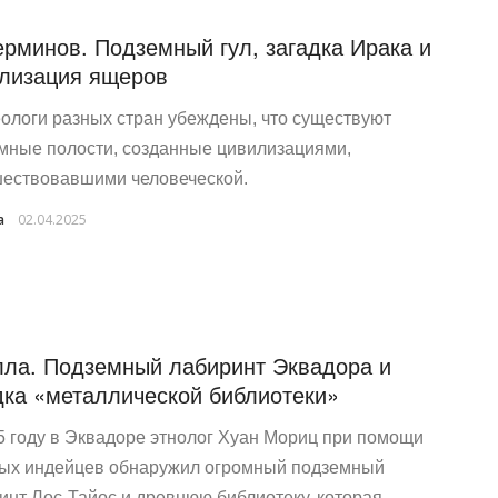
ерминов. Подземный гул, загадка Ирака и
лизация ящеров
ологи разных стран убеждены, что существуют
мные полости, созданные цивилизациями,
ествовавшими человеческой.
a
02.04.2025
ла. Подземный лабиринт Эквадора и
дка «металлической библиотеки»
5 году в Эквадоре этнолог Хуан Мориц при помощи
ых индейцев обнаружил огромный подземный
инт Лос-Тайос и древнюю библиотеку, которая