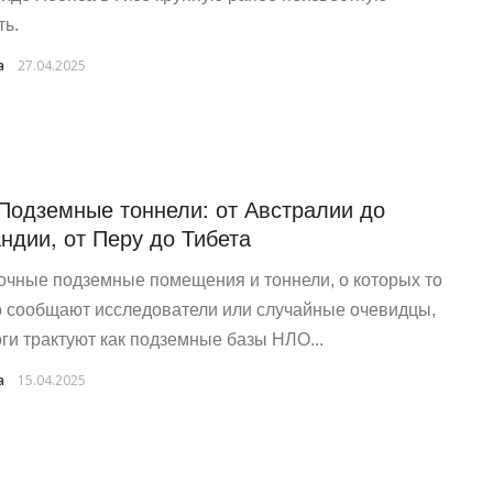
ть.
a
27.04.2025
 Подземные тоннели: от Австралии до
ндии, от Перу до Тибета
очные подземные помещения и тоннели, о которых то
о сообщают исследователи или случайные очевидцы,
ги трактуют как подземные базы НЛО...
a
15.04.2025