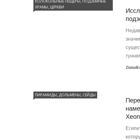
КОЛОКОЛЬНЫЕ ПЕЩЕРЫ, ПОДЗЕМНЫЕ
ХРАМЫ, ЦЕРКВИ
Иссл
подз
Недав
значи
сущес
тунне
Ziusudr
ПИРАМИДЫ, ДОЛЬМЕНЫ, СЕЙДЫ
Пере
наме
Хеоп
Египе
котор