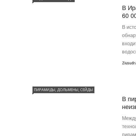
В Ир
60 0
В ист
обнар
входи
водос
Ziusudr
ПИРАМИДЫ, ДОЛЬМЕНЫ, СЕЙДЫ
В пи
неиз
Между
техно
пирам