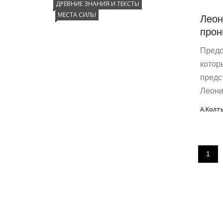
ДРЕВНИЕ ЗНАНИЯ И ТЕКСТЫ
МЕСТА СИЛЫ
Леон
про
Предс
котор
предс
Леони
А.Колт
1