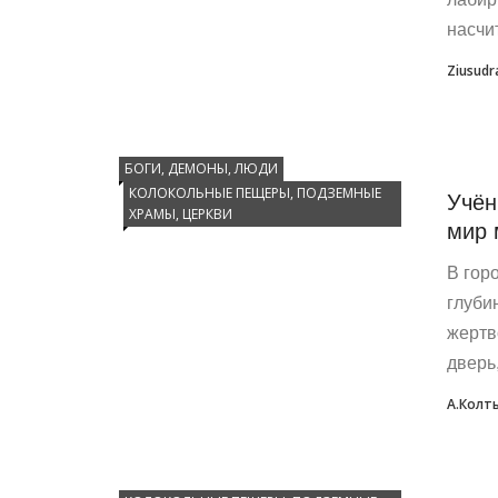
насчит
Ziusudr
БОГИ, ДЕМОНЫ, ЛЮДИ
КОЛОКОЛЬНЫЕ ПЕЩЕРЫ, ПОДЗЕМНЫЕ
Учён
ХРАМЫ, ЦЕРКВИ
мир 
В гор
глуби
жертв
дверь, 
А.Колт