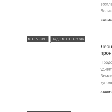
возгл
Велик
Ziusudr
МЕСТА СИЛЫ
ПОДЗЕМНЫЕ ГОРОДА
Леон
прон
Продо
удиви
Земли
куполь
А.Колт