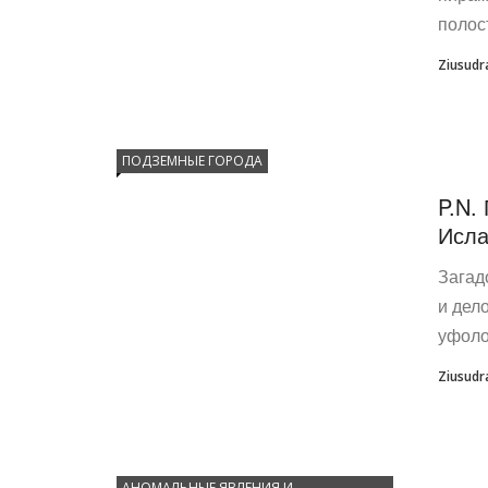
полос
Ziusudr
ПОДЗЕМНЫЕ ГОРОДА
P.N.
Исла
Загад
и дел
уфоло
Ziusudr
АНОМАЛЬНЫЕ ЯВЛЕНИЯ И