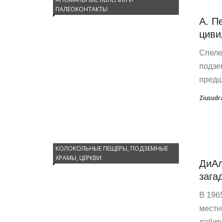
ПАЛЕОКОНТАКТЫ
А. П
циви
Спеле
подзе
предш
Ziusudr
КОЛОКОЛЬНЫЕ ПЕЩЕРЫ, ПОДЗЕМНЫЕ
ХРАМЫ, ЦЕРКВИ
ДиАл
зага
В 196
местн
лабир