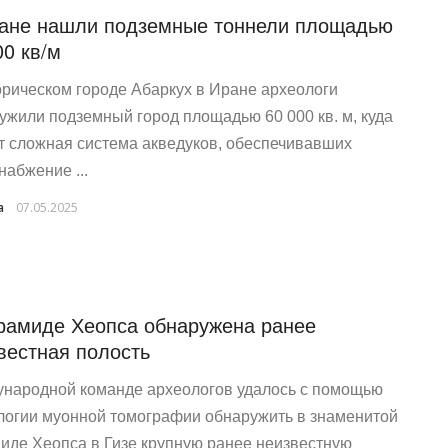
ане нашли подземные тоннели площадью
00 кв/м
орическом городе Абаркух в Иране археологи
ужили подземный город площадью 60 000 кв. м, куда
т сложная система акведуков, обеспечивавших
набжение ...
a
07.05.2025
рамиде Хеопса обнаружена ранее
вестная полость
народной команде археологов удалось с помощью
логии муонной томографии обнаружить в знаменитой
иде Хеопса в Гизе крупную ранее неизвестную