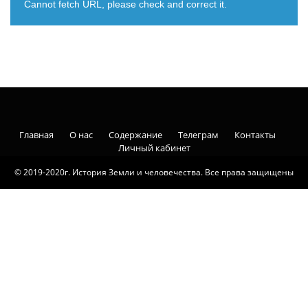
Cannot fetch URL, please check and correct it.
Главная
О нас
Содержание
Телеграм
Контакты
Личный кабинет
© 2019-2020г. История Земли и человечества. Все права защищены