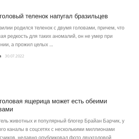
головый теленок напугал бразильцев
зилии родился теленок с двумя головами, причем, что
ая редкость для таких аномалий, он не умер при
нии, а прожил целых ...
a
30.07.2022
головая ящерица может есть обеими
вами
ель животных и популярный блогер Брайан Барчик, у
ого каналы в соцсетях с несколькими миллионами
счиков, недавно опубликовал фото двухголовой