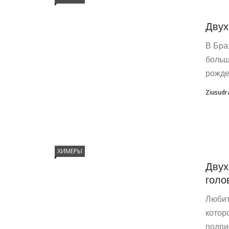
Двух
В Бра
больш
рожде
Ziusudr
ХИМЕРЫ
Двух
голо
Любит
котор
подпи