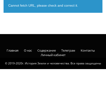
Cannot fetch URL, please check and correct it.
Главная
О нас
Содержание
Телеграм
Контакты
Личный кабинет
© 2019-2020г. История Земли и человечества. Все права защищены