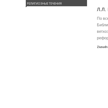
РЕЛИГИОЗНЫЕ ТЕЧЕНИЯ
Л.Л.
По вс
Библи
ветхо
рефор
Ziusudr