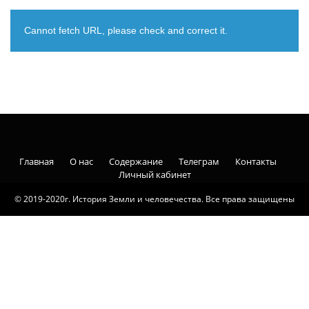
Cannot fetch URL, please check and correct it.
Главная
О нас
Содержание
Телеграм
Контакты
Личный кабинет
© 2019-2020г. История Земли и человечества. Все права защищены