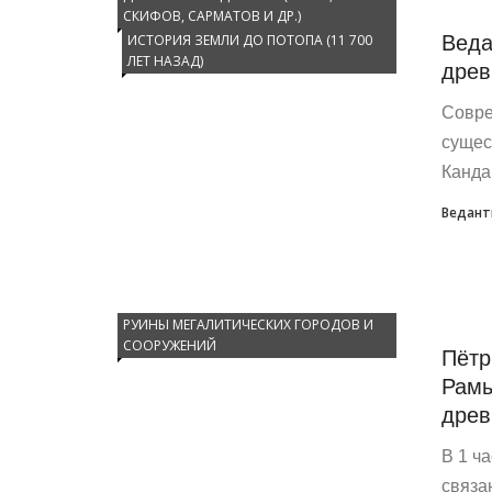
СКИФОВ, САРМАТОВ И ДР.)
Веда
ИСТОРИЯ ЗЕМЛИ ДО ПОТОПА (11 700
ЛЕТ НАЗАД)
древ
Совре
сущес
Канда
Ведант
РУИНЫ МЕГАЛИТИЧЕСКИХ ГОРОДОВ И
СООРУЖЕНИЙ
Пётр
Рамы
древ
В 1 ч
связа