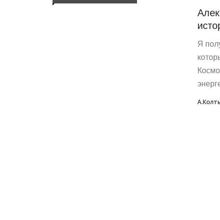
Алек
исто
Я пол
котор
Космо
энерге
А.Колт